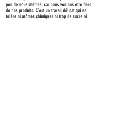
peu de nous-mêmes, car nous voulons être fiers
de nos produits. C’est un travail délicat qui ne
tolère ni arômes chimiques ni trop de sucre ni
une cours effrénée à la productivité. Nos glaces
sont des produits frais et fragiles, tout comme la
plus délicate des créations pâtissières : elles
sont fabriquées au fur et à mesure des besoins
et ne sont pas réalisées pour être conservées.
ADRESSE
3 Avenue Paul Ribeyre
07600 Vals-les-Bains
--
10 Place Armand Puaux, 07150 Vallon-
Pont-d'Arc
CONTACT
hello{at}glacierbeatrix.com