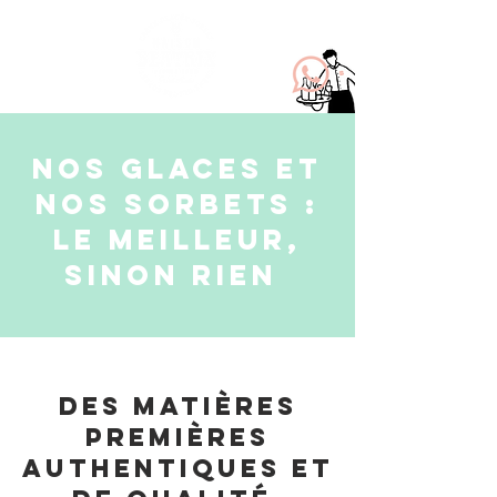
Nos glaces et
nos sorbets :
le meilleur,
sinon rien
Des matières
premières
authentiques et