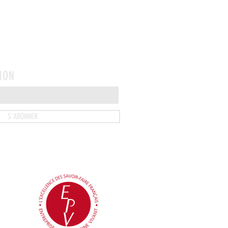
SION
S'ABONNER