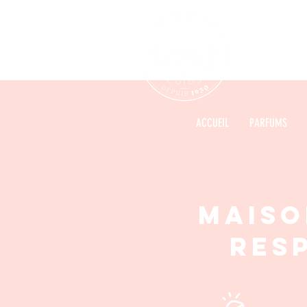
ACCUEIL
PARFUMS
Maiso
res