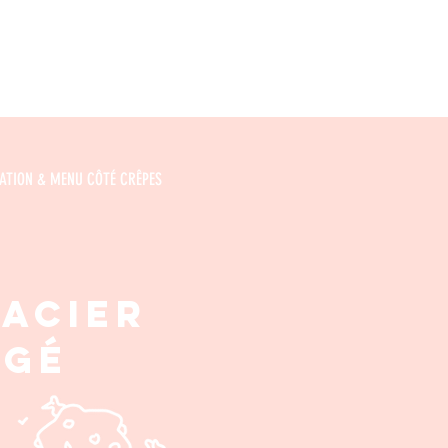
ATION & MENU CÔTÉ CRÊPES
lacier
gagé