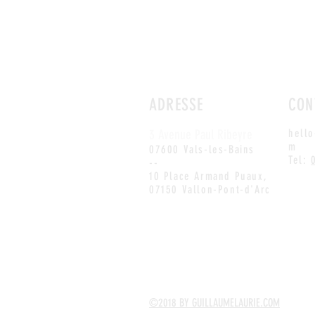
ADRESSE
CON
3 Avenue Paul Ribeyre
hello
m
07600 Vals-les-Bains
Tel:
--
10 Place Armand Puaux,
07150 Vallon-Pont-d'Arc
©2018 BY GUILLAUMELAURIE.COM