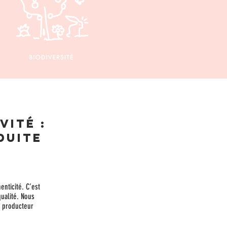
vité :
duite
enticité. C’est
qualité. Nous
e producteur