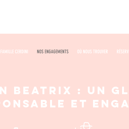
Glacier Beatrix :
tout l’art de la glace
FAMILLE CERDINI
NOS ENGAGEMENTS
OÙ NOUS TROUVER
RÉSERV
n Beatrix : un g
ponsable et en