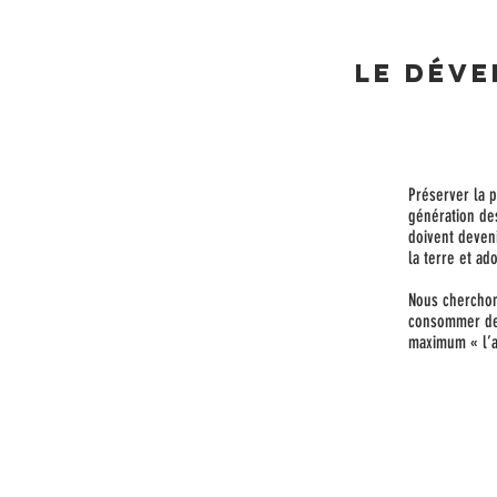
Le dév
Préserver la 
génération de
doivent deven
la terre et a
Nous cherchon
consommer deux
maximum « l’ag