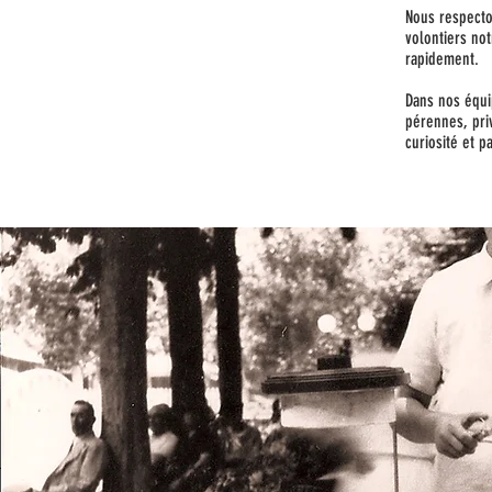
Nous respecton
volontiers not
rapidement.
Dans nos équip
pérennes, priv
curiosité et p