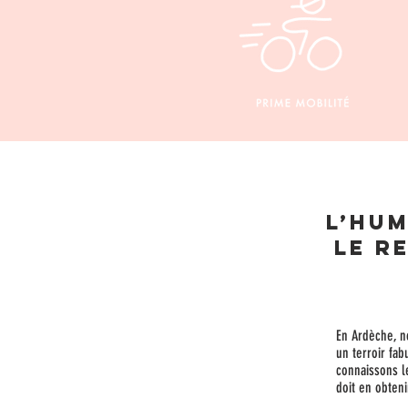
L’hum
le r
En Ardèche, no
un terroir fab
connaissons l
doit en obteni