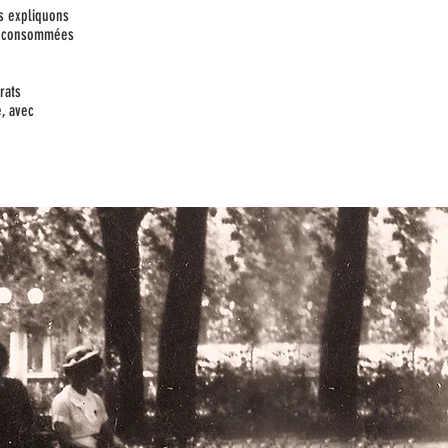
us expliquons
tre consommées
rats
e, avec