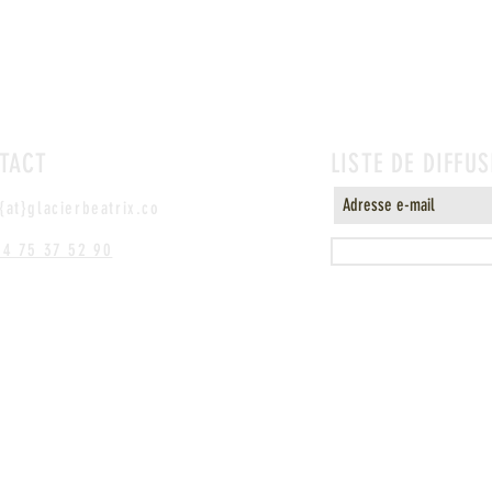
TACT
LISTE DE DIFFU
{at}glacierbeatrix.co
04 75 37 52 90