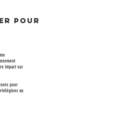
er pour
ème
ronnement
re impact sur
ssons pour
rivilégions au